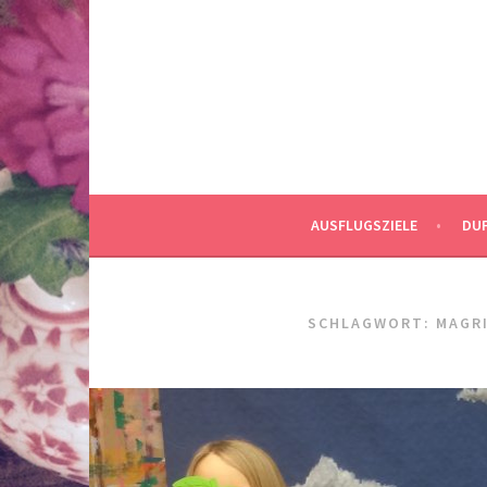
Springe
zum
Inhalt
AUSFLUGSZIELE
DUF
SCHLAGWORT:
MAGR