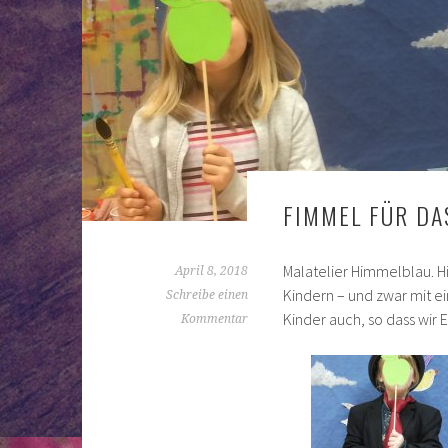
FIMMEL FÜR DA
Malatelier Himmelblau. H
April 8, 2018
Kindern – und zwar mit e
Schreibe einen
Kinder auch, so dass wir 
Kommentar