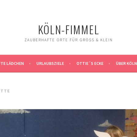
KÖLN-FIMMEL
ZAUBERHAFTE ORTE FÜR GROSS & KLEIN
TE LÄDCHEN
URLAUBSZIELE
OTTIE´S ECKE
ÜBER KÖLN
ITTE