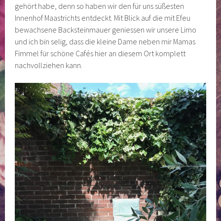
gehört habe, denn so haben wir den für uns süßesten
Innenhof Maastrichts entdeckt. Mit Blick auf die mit Efeu
bewachsene Backsteinmauer geniessen wir unsere Limo
und ich bin selig, dass die kleine Dame neben mir Mamas
Fimmel für schöne Cafés hier an diesem Ort komplett
nachvollziehen kann.