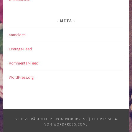
META
Anmelden
Eintrags-Feed
Kommentar-Feed
WordPress.org
STOLZ PRÄSENTIERT VON WORDPRESS
|
THEME: SELA
VON
WORDPRESS.COM
.