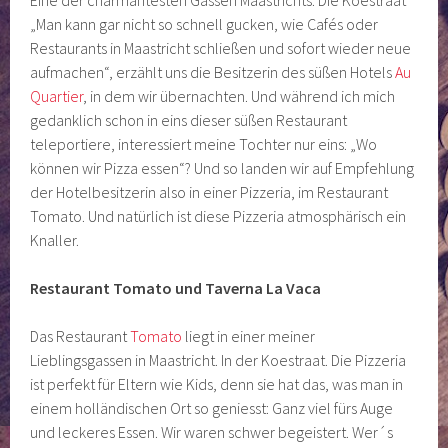
„Man kann gar nicht so schnell gucken, wie Cafés oder
Restaurants in Maastricht schließen und sofort wieder neue
aufmachen“, erzählt uns die Besitzerin des süßen Hotels
Au
Quartier
, in dem wir übernachten. Und während ich mich
gedanklich schon in eins dieser süßen Restaurant
teleportiere, interessiert meine Tochter nur eins: „Wo
können wir Pizza essen“? Und so landen wir auf Empfehlung
der Hotelbesitzerin also in einer Pizzeria, im Restaurant
Tomato. Und natürlich ist diese Pizzeria atmosphärisch ein
Knaller.
Restaurant Tomato und Taverna La Vaca
Das Restaurant
Tomato
liegt in einer meiner
Lieblingsgassen in Maastricht. In der Koestraat. Die Pizzeria
ist perfekt für Eltern wie Kids, denn sie hat das, was man in
einem holländischen Ort so geniesst: Ganz viel fürs Auge
und leckeres Essen. Wir waren schwer begeistert. Wer´s