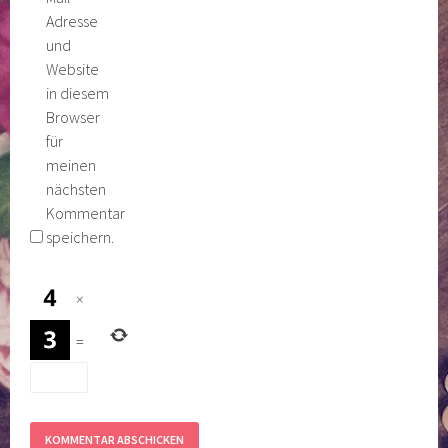
Adresse
und
Website
in diesem
Browser
für
meinen
nächsten
Kommentar
speichern.
×
=