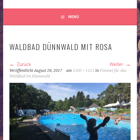
MENÜ
WALDBAD DÜNNWALD MIT ROSA
Zurück
Weiter
Veröffentlicht
August 26, 2017
am
1500 × 1125
in
Fimmel für das
Waldbad im Dünnwald