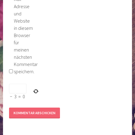
Adresse
und
Website
in diesem
Browser
für
meinen
nächsten
Kommentar
speichern.
−
3
=
0