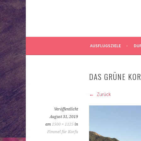
AUSFLUGSZIELE
DUF
DAS GRÜNE KO
Zurück
Veröffentlicht
August 31, 2019
am
1500 × 1125
in
Fimmel für Korfu