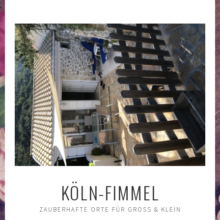
Springe
zum
Inhalt
KÖLN-FIMMEL
ZAUBERHAFTE ORTE FÜR GROSS & KLEIN