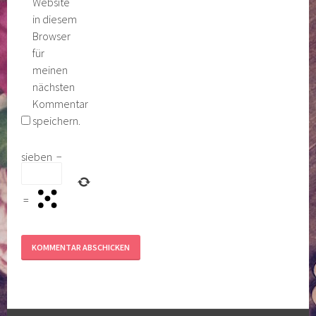
Website
in diesem
Browser
für
meinen
nächsten
Kommentar
speichern.
sieben
−
=