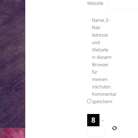
Website
Name, E-
Mail-
Adresse
und
Website
in diesem
Browser
für
meinen
nächsten
Kommentar
speichern.
−