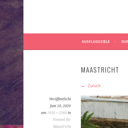
AUSFLUGSZIELE
DUF
MAASTRICHT
Zurück
Veröffentlicht
Juni 18, 2020
am
1920 × 2560
in
Fimmel für
Maastricht